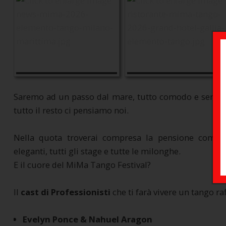
Saremo ad un passo dal mare, tutto comodo e senza pen
tutto il resto ci pensiamo noi.
Nella quota troverai compresa la pensione comp
eleganti, tutti gli stage e tutte le milonghe.
E il cuore del MiMa Tango Festival?
Il
cast di Professionisti
che ti farà vivere un tango raf
Evelyn Ponce & Nahuel Aragon