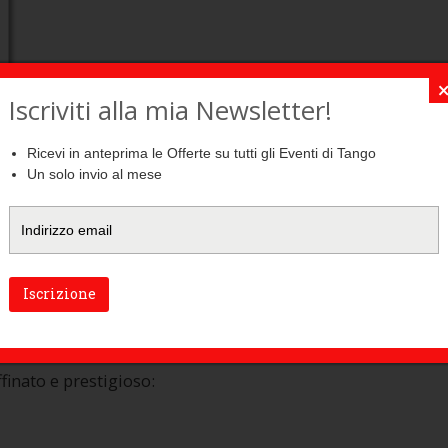
Iscriviti alla mia Newsletter!
Ricevi in anteprima le Offerte su tutti gli Eventi di Tango
Un solo invio al mese
sieri: tu prenoti solo il pacchetto che desideri, a
leta, in ambienti comuni e camere estremamente
Iscrizione
finato e prestigioso: