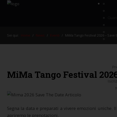
Guard
Elemento Tango
Sei qui:
Home
/
News
/
Eventi
/
MiMa Tango Festival 2026 – Save 
MiMa Tango Festival 2026
Altro..
Cerca...
Pr
MiMa Tango Festival 2026
List
Iscri
Segna la data e preparati a vivere emozioni uniche. I
apriremo le prenotazioni.