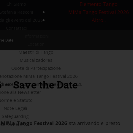
Elemento Tango
Chi Siamo
MiMa Tango Festival 2026
Stefania Rasconi
Altro..
a gli eventi del 2025
Contattaci
Informazioni
Cerca
nel Sito
the Date
Location
Maestri di Tango
Musicalizadores
Quote di Partecipazione
enotazione MiMa Tango Festival 2026
 – Save the Date
a di attesa (Solo Dame single) MiMa 2026
zione alla Newsletter
Norme e Statuto
Note Legali
Safeguarding
l
MiMa Tango Festival 2026
sta arrivando e presto
Cerca nel sito...