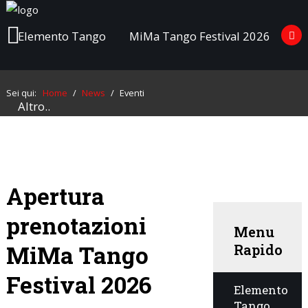
Elemento Tango
MiMa Tango Festival 2026
Elemento
Tango
Cerca
nel Sito
Sei qui:
Home
/
News
/
Eventi
Altro..
MiMa
Tango
Festival
Cerca...
2026
Altro..
Apertura
prenotazioni
Menu
MiMa Tango
Rapido
Festival 2026
Elemento
Tango