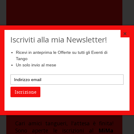
×
Iscriviti alla mia Newsletter!
Ricevi in anteprima le Offerte su tutti gli Eventi di
Tango
Un solo invio al mese
Iscrizione
15 Giugno 2026
Apertura prenotazioni MiMa
Tango Festival 2026
Cari amici tangueri, l'attesa è finita!
Sono aperte le iscrizioni al
MiMa