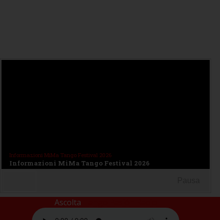
30 ottobre – 1 novembre 2026
· Milano Marittima (Ra)
Informazioni MiMa Tango Festival 2026
Informazioni MiMa Tango Festival 2026
Pausa
Ascolta
Tango Pasiòn Radio