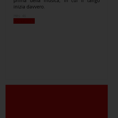
prima della musica, in cui il tango
inizia davvero.
Hits: 46
Continua..