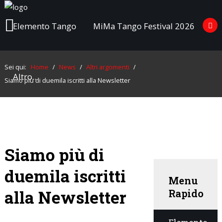
Elemento Tango
MiMa Tango Festival 2026
Elemento
Tango
Cerca
nel Sito
Sei qui:
Home
/
News
/
Altri argomenti
/
Altro..
Siamo più di duemila iscritti alla Newsletter
MiMa
Tango
Festival
Cerca...
2026
Altro..
Siamo più di
duemila iscritti
Menu
alla Newsletter
Rapido