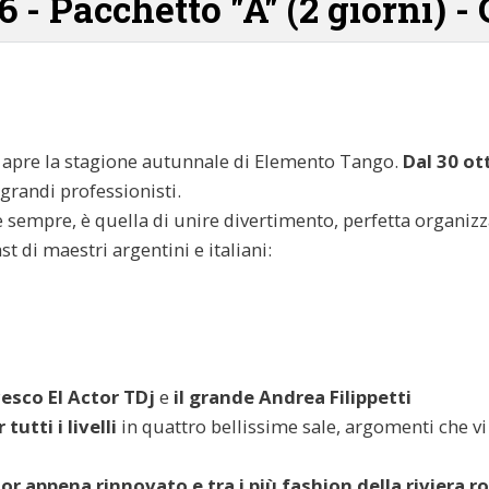
- Pacchetto "A" (2 giorni) -
apre la stagione autunnale di Elemento Tango.
Dal 30 ot
grandi professionisti.
sempre, è quella di unire divertimento, perfetta organizz
 di maestri argentini e italiani:
esco El Actor TDj
e
il grande
Andrea Filippetti
tutti i livelli
in quattro bellissime sale, argomenti che vi
ior appena rinnovato e tra i più fashion della riviera