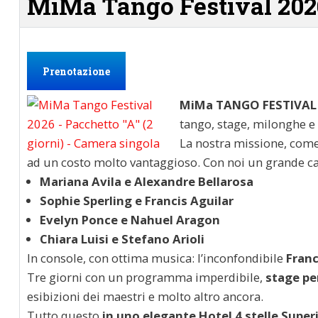
MiMa Tango Festival 2026 
Prenotazione
MiMa TANGO FESTIVAL
tango, stage, milonghe e 
La nostra missione, come 
ad un costo molto vantaggioso. Con noi un grande cast
Mariana Avila e Alexandre Bellarosa
Sophie Sperling e Francis Aguilar
Evelyn Ponce e Nahuel Aragon
Chiara Luisi e Stefano Arioli
In console, con ottima musica: l’inconfondibile
Franc
Tre giorni con un programma imperdibile,
stage per 
esibizioni dei maestri e molto altro ancora.
Tutto questo
in uno elegante Hotel 4 stelle Super