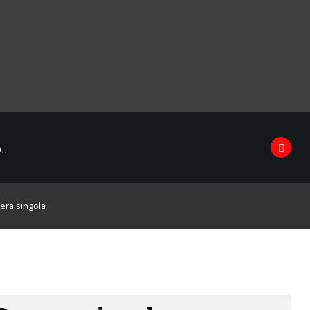
..
mera singola