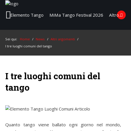
Elemento Tango
MiMa Tango Festival 2026
Altro..
Elemento
Tango
Cerca
nel Sito
Sei qui:
Home
/
News
/
Altri argomenti
/
I tre luoghi comuni del tango
MiMa
Tango
Festival
Cerca...
2026
I tre luoghi comuni del
Altro..
tango
Quanto tango viene ballato ogni giorno nel mondo,