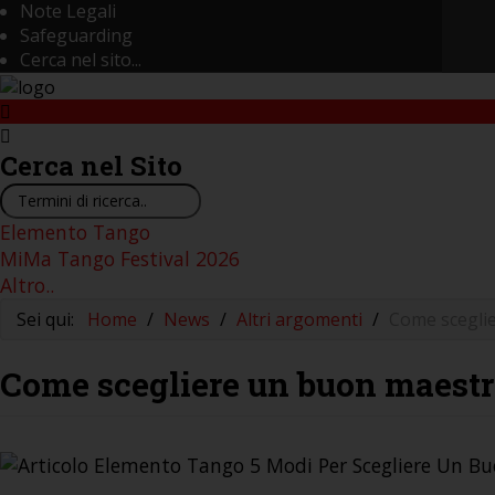
Note Legali
Safeguarding
Cerca nel sito...
Cerca
nel Sito
Cerca...
Elemento Tango
MiMa Tango Festival 2026
Altro..
Sei qui:
Home
/
News
/
Altri argomenti
/
Come scegli
Come scegliere un buon maestr