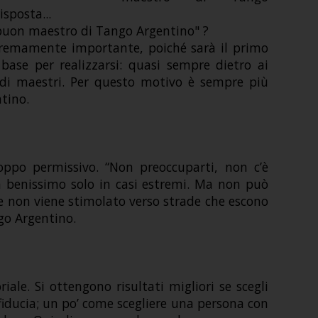
sposta...
 buon maestro di Tango Argentino" ?
tremamente importante, poiché sarà il primo
base per realizzarsi: quasi sempre dietro ai
andi maestri. Per questo motivo è sempre più
tino.
ppo permissivo. “Non preoccuparti, non c’è
 benissimo solo in casi estremi. Ma non può
se non viene stimolato verso strade che escono
go Argentino.
ale. Si ottengono risultati migliori se scegli
i fiducia; un po’ come scegliere una persona con